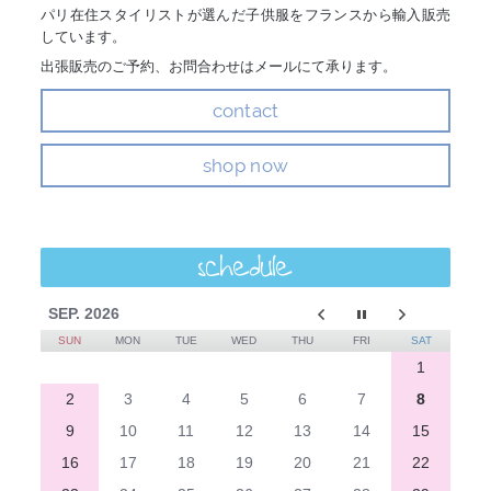
パリ在住スタイリストが選んだ子供服をフランスから輸入販売
しています。
出張販売のご予約、お問合わせはメールにて承ります。
contact
shop now
schedule
SEP. 2026
SUN
MON
TUE
WED
THU
FRI
SAT
1
2
3
4
5
6
7
8
9
10
11
12
13
14
15
16
17
18
19
20
21
22