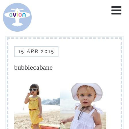
home
service
15
APR
2015
brand
blog
bubblecabane
contact