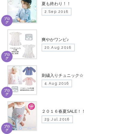
夏も終わり！！
2.Sep.2016
ブロ
グ
爽やかワンピ♪
20.Aug.2016
ブロ
グ
刺繍入りチュニック☆
4.Aug.2016
ブロ
グ
２０１６春夏SALE！！
29.Jul.2016
ブロ
グ