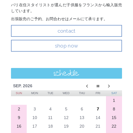
パリ在住スタイリストが選んだ子供服をフランスから輸入販売
しています。
出張販売のご予約、お問合わせはメールにて承ります。
contact
shop now
schedule
SEP. 2026
SUN
MON
TUE
WED
THU
FRI
SAT
1
2
3
4
5
6
7
8
9
10
11
12
13
14
15
16
17
18
19
20
21
22