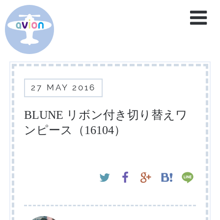
home
service
27
MAY
2016
brand
blog
BLUNE リボン付き切り替えワ
ンピース（16104）
contact