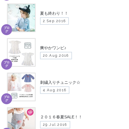
夏も終わり！！
2.Sep.2016
ブロ
グ
爽やかワンピ♪
20.Aug.2016
ブロ
グ
刺繍入りチュニック☆
4.Aug.2016
ブロ
グ
２０１６春夏SALE！！
29.Jul.2016