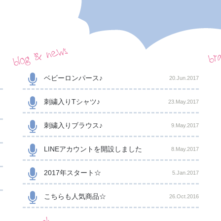
blog & news
br
〉
ベビーロンパース♪
20.Jun.2017
に
刺繍入りTシャツ♪
23.May.2017
刺繍入りブラウス♪
9.May.2017
LINEアカウントを開設しました
8.May.2017
2017年スタート☆
5.Jan.2017
こちらも人気商品☆
26.Oct.2016