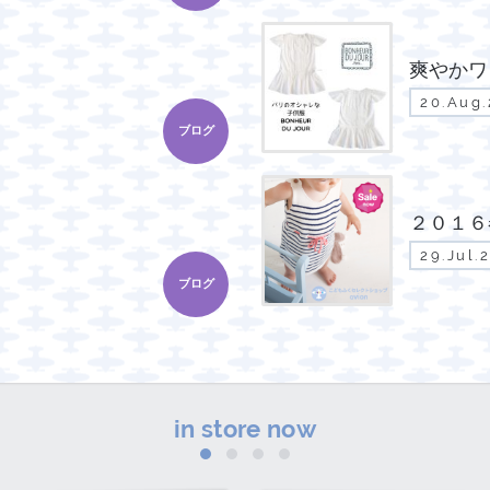
爽やかワ
20.Aug
ブログ
２０１６
29.Jul.
ブログ
in store now