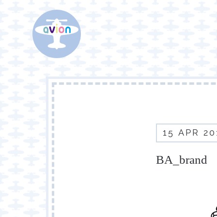
15
APR
20
BA_brand