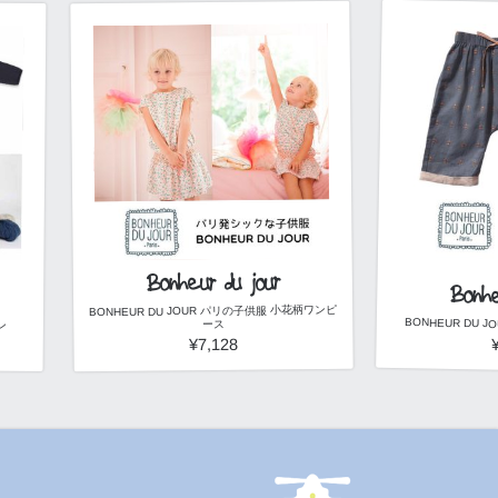
Bonheur du jour
Bonhe
BONHEUR DU JOUR パリの子供服 小花柄ワンピ
BONHEUR DU
ン
ース
¥7,128