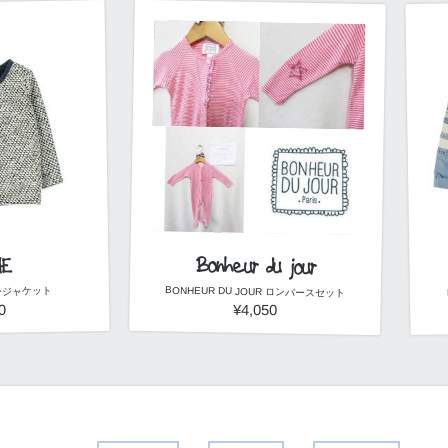
Bonheur du jour
NE
BONHEUR DU JOUR ロンパースセット
ラージャケット
¥4,050
0